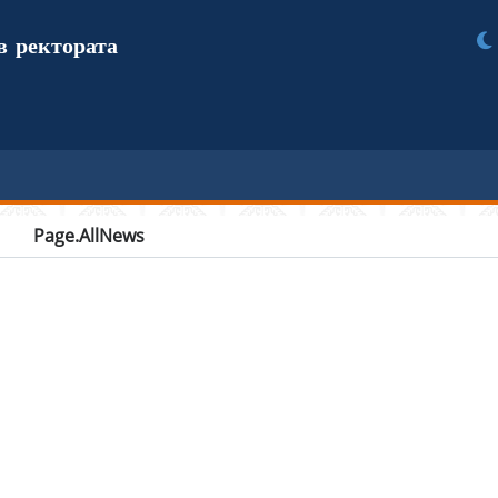
в ректората
Page.AllNews