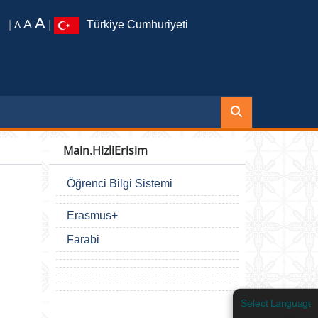
A
A
|
|
Türkiye Cumhuriyeti
A
Main.HizliErisim
Öğrenci Bilgi Sistemi
Erasmus+
Farabi
Select Language