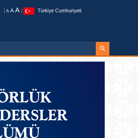
A
A
|
|
Türkiye Cumhuriyeti
A