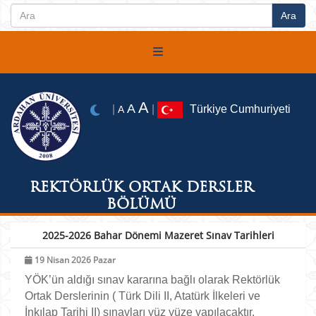
A
A
|
|
Türkiye Cumhuriyeti
A
REKTÖRLÜK ORTAK DERSLER
BÖLÜMÜ
2025-2026 Bahar Dönemi Mazeret Sınav Tarihleri
19 Nisan 2026 Pazar
YÖK’ün aldığı sınav kararına bağlı olarak Rektörlük
Ortak Derslerinin ( Türk Dili II, Atatürk İlkeleri ve
İnkılap Tarihi II) sınavları yüz yüze yapılacaktır.