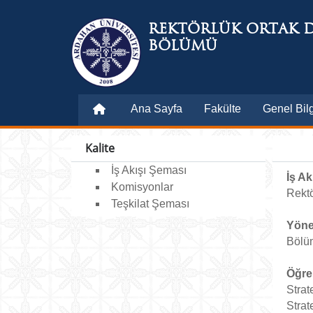
REKTÖRLÜK ORTAK D
BÖLÜMÜ
Ana Sayfa
Fakülte
Genel Bilg
Kalite
İş Akışı Şeması
İş Ak
Komisyonlar
Rektö
Teşkilat Şeması
Yöne
Bölüm
Öğren
Strat
Strat