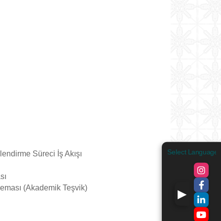
Select Language
endirme Süreci İş Akışı
sı
Şeması (Akademik Teşvik)