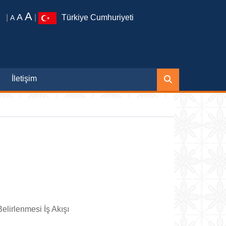
A
A
|
|
Türkiye Cumhuriyeti
A
İletişim
elirlenmesi İş Akışı