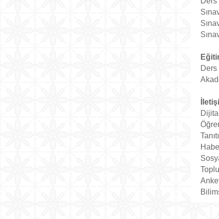
Ders 
Sınav
Sınav
Sınav
Eğit
Ders 
Akade
İleti
Dijit
Öğren
Tanıt
Haber
Sosya
Toplu
Anket
Bili