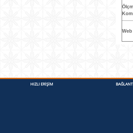
Ölç
Kom
Web 
HIZLI ERIŞIM
BAĞLANT