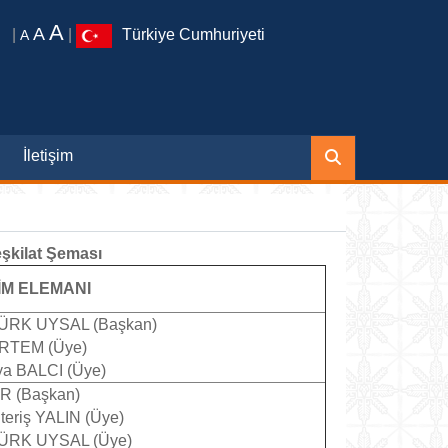
A
A
|
|
Türkiye Cumhuriyeti
A
İletişim
şkilat Şeması
M ELEMANI
LTÜRK UYSAL (Başkan)
 ERTEM (Üye)
ya BALCI (Üye)
ER (Başkan)
lteriş YALIN (Üye)
LTÜRK UYSAL (Üye)