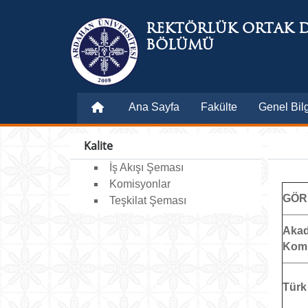
REKTÖRLÜK ORTAK D
BÖLÜMÜ
Ana Sayfa
Fakülte
Genel Bilg
Kalite
İş Akışı Şeması
Komisyonlar
GÖR
Teşkilat Şeması
Akad
Kom
Türk