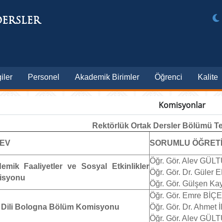
ERSLER
iler
Personel
Akademik Birimler
Öğrenci
Kalite
Komisyonlar
Rektörlük Ortak Dersler Bölümü Te
EV
SORUMLU ÖĞRETİ
Öğr. Gör. Alev GÜ
emik Faaliyetler ve Sosyal Etkinlikler
Öğr. Gör. Dr. Güler
isyonu
Öğr. Gör. Gülşen Ka
Öğr. Gör. Emre BİÇ
 Dili Bologna Bölüm Komisyonu
Öğr. Gör. Dr. Ahmet İ
Öğr. Gör. Alev GÜ