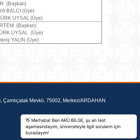
ER (Başkan)
AYA BALCI (Üye)
LTÜRK UYSAL (Üye)
 ERTEM (Başkan)
LTÜRK UYSAL (Üye)
lteriş YALIN (Üye)
ü, Çamlıçatak Mevkii, 75002, Merkez/ARDAHAN