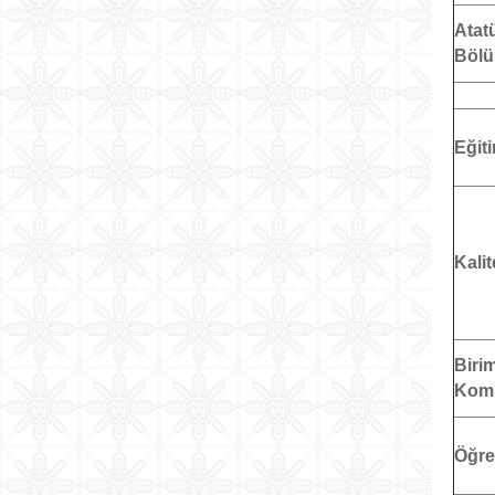
Atat
Böl
Eğit
Kali
Biri
Kom
Öğre