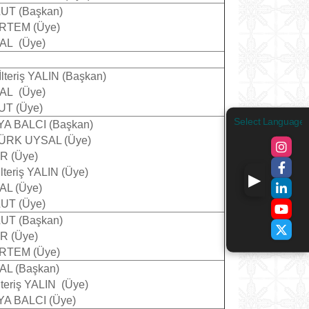
LUT (Başkan)
 ERTEM (Üye)
İNAL (Üye)
İlteriş YALIN (Başkan)
İNAL (Üye)
UT (Üye)
Select Language
AYA BALCI (Başkan)
LTÜRK UYSAL (Üye)
ER (Üye)
İlteriş YALIN (Üye)
NAL (Üye)
LUT (Üye)
LUT (Başkan)
ER (Üye)
 ERTEM (Üye)
İNAL (Başkan)
İlteriş YALIN (Üye)
AYA BALCI (Üye)