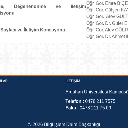
Öğr. Gör. Emre BİÇ
me, Değerlendirme ve İletişim
Öğr. Gör. Gülşen K
isyonu
Öğr. Gör. Alev GÜ
Öğr. Gör. Dr. Güler
Sayfası ve İletişim Komisyonu
Öğr. Gör. Alev GÜ
Öğr. Gör. Dr. Ahmet İ
ILAR
İLETIŞIM
Ardahan Üniversitesi Kampüs
Telefon :
0478 211 7575
Faks :
0478 211 75 09
©
2026
Bilgi İşlem Daire Başkanlığı