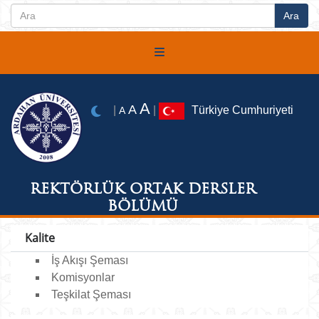
A
A
|
|
Türkiye Cumhuriyeti
A
REKTÖRLÜK ORTAK DERSLER
BÖLÜMÜ
Kalite
İş Akışı Şeması
Komisyonlar
Teşkilat Şeması